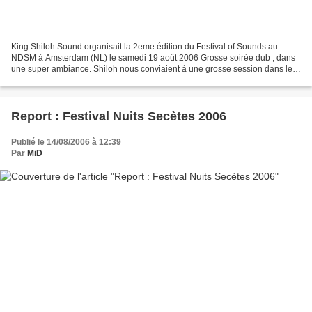
King Shiloh Sound organisait la 2eme édition du Festival of Sounds au
NDSM à Amsterdam (NL) le samedi 19 août 2006 Grosse soirée dub , dans
une super ambiance. Shiloh nous conviaient à une grosse session dans leur
salle sur les docks du port d'Amsterdam....
Report : Festival Nuits Secètes 2006
Publié le 14/08/2006 à 12:39
Par
MiD