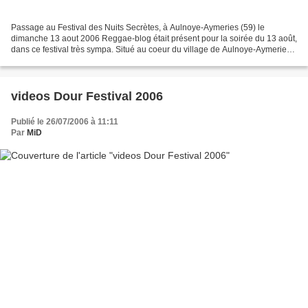
Passage au Festival des Nuits Secrètes, à Aulnoye-Aymeries (59) le
dimanche 13 aout 2006 Reggae-blog était présent pour la soirée du 13 août,
dans ce festival très sympa. Situé au coeur du village de Aulnoye-Aymeries
avec une grande scène gratuite et...
videos Dour Festival 2006
Publié le 26/07/2006 à 11:11
Par
MiD