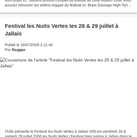
sont dispo ici : Albums photos complet du festival de Dour édition 2006 Vous
pouvez retrouver les vidéos reggae du festival ici. Brain Damage High Tone
I-Wayne Groundation Iration...
Festival les Nuits Vertes les 28 & 29 juillet à
Jallais
Publié le 16/07/2006 à 11:46
Par
Reggae
l'Asfo présente le Festival les Nuits Vertes à Jallais (49) les vendredi 28 &
samedi 29 juillet 2006 les Nuits Vertes ! Festival bien sympa à Jallais dans le