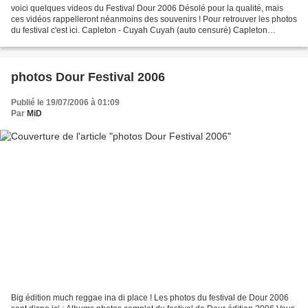
voici quelques videos du Festival Dour 2006 Désolé pour la qualité, mais
ces vidéos rappelleront néanmoins des souvenirs ! Pour retrouver les photos
du festival c'est ici. Capleton - Cuyah Cuyah (auto censuré) Capleton
General Degree Buju Banton - Magic...
photos Dour Festival 2006
Publié le 19/07/2006 à 01:09
Par
MiD
Big édition much reggae ina di place ! Les photos du festival de Dour 2006