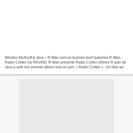
Winston McAnuff & Java + R-Wan sont en tournée tout l'automne R-Wan :
Radio Cortex 1er ROUND: R-Wan présente Radio Cortex (40mn) R-wan de
Java a sorti son premier album solo en juin, « Radio Cortex ».. Un rêve qu’il
voulait réaliser depuis longtemps,...