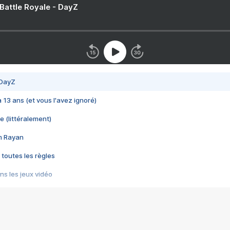
 Battle Royale - DayZ
 DayZ
 a 13 ans (et vous l'avez ignoré)
e (littéralement)
im Rayan
 toutes les règles
s les jeux vidéo
us choquant de Rockstar ? - Le scandale BULLY
e plus moche de Steam
du RÊVE tourne au CAUCHEMAR