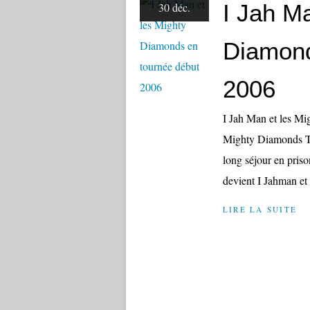
I Jah Ma
30 déc.
Diamond
2006
I Jah Man et les M
Mighty Diamonds To
long séjour en pris
devient I Jahman et é
LIRE LA SUITE