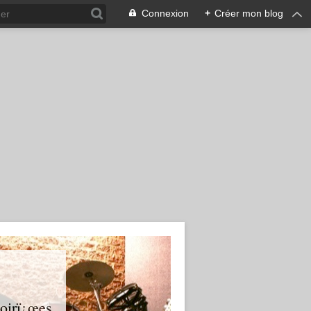
Connexion
+
Créer mon blog
soirï¿œes